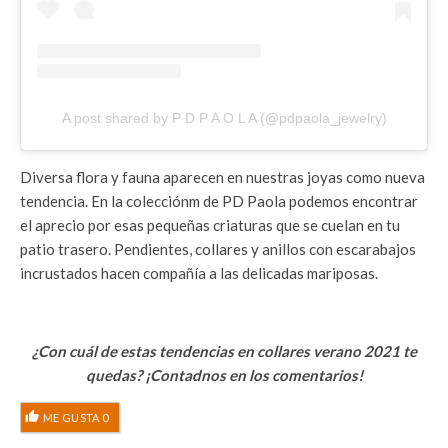
A post shared by P D P A O L A (@pdpaola_jewelry)
Diversa flora y fauna aparecen en nuestras joyas como nueva
tendencia. En la colecciónm de PD Paola podemos encontrar
el aprecio por esas pequeñas criaturas que se cuelan en tu
patio trasero. Pendientes, collares y anillos con escarabajos
incrustados hacen compañía a las delicadas mariposas.
¿Con cuál de estas tendencias en collares verano 2021 te
quedas? ¡Contadnos en los comentarios!
ME GUSTA
0