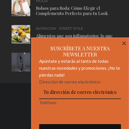
MODA
Bolsos para Boda: Cómo Elegir el
Complemento Perfecto para tu Look
NUTRICIÓN
STREET STYLE
Alimentos que son inflamatorios: lo que
necesitas saber para cuidar tu cuerpo
×
SUSCRÍBETE A NUESTRA
NEWSLETTER
MODA
STREET STYLE
Apúntate y estarás al tanto de todas
Pantalones Cargo: El Básico Masculino
nuestras novedades y promociones. ¡No te
Que Nunca Pasa de Moda
pierdas nada!
Dirección de correo electrónico:
Teléfono