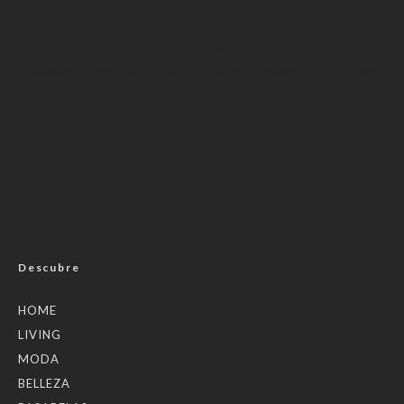
Ümraniye Korsan Taksi
,
Gebze Korsan Taksi
,
Çayırova Korsan
Taksi
,
Kurtköy Korsan Taksi
,
Pendik Korsan Taksi
,
Kadıköy Korsan
Taksi
,
Sarıyer Korsan Taksi
,
Şehirlerarası Korsan Taksi
,
İstanbul
Havalimanı Korsan Taksi
,
Sabiha Gökçen Havaalanı (SAW) Korsan
Taksi
,
7/24 Korsan Taksi
,
Gaziosmanpaşa Korsan Taksi
,
Esenyurt
Korsan Taksi
İstanbul Tekne Kiralama
,
Fethiye Tekne Kiralama
,
Göcek Tekne Kiralama
,
Marmaris Tekne Kiralama
,
Çeşme Tekne
Kiralama
,
iqos terea ankara
,
iqos terea
Gotham Font
,
Dental
implant
,
Tekne Kiralama
Descubre
HOME
LIVING
MODA
BELLEZA