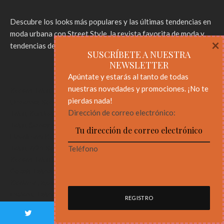
Descubre los looks más populares y las últimas tendencias en
moda urbana con Street Style, la revista favorita de moda y
×
tendencias de influencers y celebrities.
SUSCRÍBETE A NUESTRA
NEWSLETTER
Apúntate y estarás al tanto de todas
nuestras novedades y promociones. ¡No te
Korsan Taksi
,
Şehirlerarası Korsan Taksi
,
İstanbul Korsan Taksi
,
pierdas nada!
Ümraniye Korsan Taksi
,
Gebze Korsan Taksi
,
Çayırova Korsan
Dirección de correo electrónico:
Taksi
,
Kurtköy Korsan Taksi
,
Pendik Korsan Taksi
,
Kadıköy Korsan
Taksi
,
Sarıyer Korsan Taksi
,
Şehirlerarası Korsan Taksi
,
İstanbul
Havalimanı Korsan Taksi
,
Sabiha Gökçen Havaalanı (SAW) Korsan
Taksi
,
7/24 Korsan Taksi
,
Gaziosmanpaşa Korsan Taksi
,
Esenyurt
Teléfono
Korsan Taksi
İstanbul Tekne Kiralama
,
Fethiye Tekne Kiralama
,
Göcek Tekne Kiralama
,
Marmaris Tekne Kiralama
,
Çeşme Tekne
Kiralama
,
iqos terea ankara
,
iqos terea
Gotham Font
,
Dental
implant
,
Tekne Kiralama