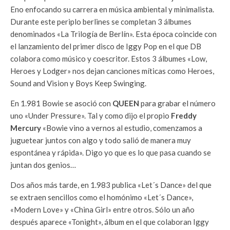
Eno enfocando su carrera en música ambiental y minimalista.
Durante este periplo berlines se completan 3 álbumes
denominados «La Trilogía de Berlín». Esta época coincide con
el lanzamiento del primer disco de Iggy Pop en el que DB
colabora como músico y coescritor. Estos 3 álbumes «Low,
Heroes y Lodger» nos dejan canciones míticas como Heroes,
Sound and Vision y Boys Keep Swinging.
En 1.981 Bowie se asoció con
QUEEN
para grabar el número
uno «Under Pressure». Tal y como dijo el propio
Freddy
Mercury
«Bowie vino a vernos al estudio, comenzamos a
juguetear juntos con algo y todo salió de manera muy
espontánea y rápida». Digo yo que es lo que pasa cuando se
juntan dos genios…
Dos años más tarde, en 1.983 publica «Let´s Dance» del que
se extraen sencillos como el homónimo «Let´s Dance»,
«Modern Love» y «China Girl» entre otros. Sólo un año
después aparece «Tonight», álbum en el que colaboran Iggy