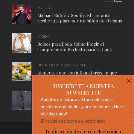
MÚSICA
Michael Bublé y Spotify: El cantante
recibe una placa por un billón de streams
MODA
Bolsos para Boda: Cómo Elegir el
Complemento Perfecto para tu Look
NUTRICIÓN
STREET STYLE
Alimentos que son inflamatorios: lo que
necesitas saber para cuidar tu cuerpo
×
SUSCRÍBETE A NUESTRA
NEWSLETTER
MODA
STREET STYLE
Apúntate y estarás al tanto de todas
Pantalones Cargo: El Básico Masculino
nuestras novedades y promociones. ¡No te
Que Nunca Pasa de Moda
pierdas nada!
Dirección de correo electrónico: