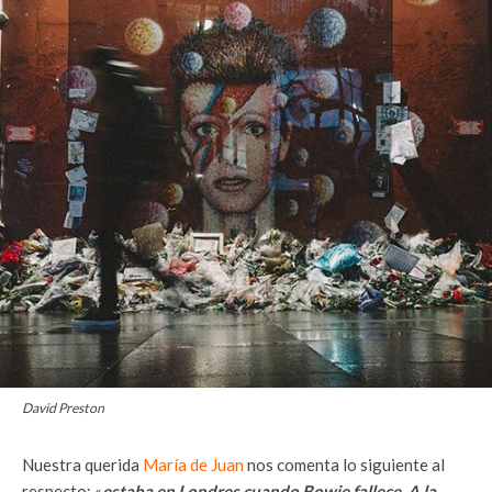
David Preston
Nuestra querida
María de Juan
nos comenta lo siguiente al
respecto: «
estaba en Londres cuando Bowie fallece. A la