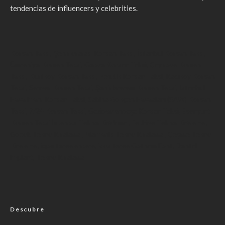
tendencias de influencers y celebrities.
Korsan Taksi
,
Şehirlerarası Korsan Taksi
,
İstanbul Korsan Taksi
,
Ümraniye Korsan Taksi
,
Gebze Korsan Taksi
,
Çayırova Korsan
Taksi
,
Kurtköy Korsan Taksi
,
Pendik Korsan Taksi
,
Kadıköy Korsan
Taksi
,
Sarıyer Korsan Taksi
,
Şehirlerarası Korsan Taksi
,
İstanbul
Havalimanı Korsan Taksi
,
Sabiha Gökçen Havaalanı (SAW) Korsan
Taksi
,
7/24 Korsan Taksi
,
Gaziosmanpaşa Korsan Taksi
,
Esenyurt
Korsan Taksi
İstanbul Tekne Kiralama
,
Fethiye Tekne Kiralama
,
Göcek Tekne Kiralama
,
Marmaris Tekne Kiralama
,
Çeşme Tekne
Kiralama
,
iqos terea ankara
,
iqos terea
Gotham Font
,
Dental
implant
,
Tekne Kiralama
Descubre