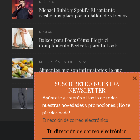
MÚSICA
Michael Bublé y Spotify: El cantante
recibe una placa por un billón de streams
MODA
Bolsos para Boda: Cómo Elegir el
Complemento Perfecto para tu Look
NUTRICIÓN
STREET STYLE
Alimentos que son inflamatorios: lo que
necesitas saber para cuidar tu cuerpo
×
SUSCRÍBETE A NUESTRA
NEWSLETTER
MODA
STREET STYLE
Apúntate y estarás al tanto de todas
Pantalones Cargo: El Básico Masculino
nuestras novedades y promociones. ¡No te
Que Nunca Pasa de Moda
pierdas nada!
Dirección de correo electrónico: