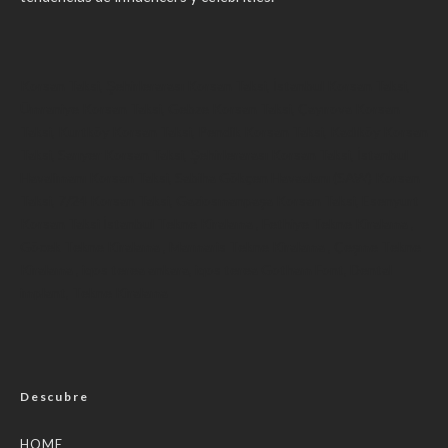
Korsan Taksi
,
Şehirlerarası Korsan Taksi
,
İstanbul Korsan Taksi
,
Ümraniye Korsan Taksi
,
Gebze Korsan Taksi
,
Çayırova Korsan
Taksi
,
Kurtköy Korsan Taksi
,
Pendik Korsan Taksi
,
Kadıköy Korsan
Taksi
,
Sarıyer Korsan Taksi
,
Şehirlerarası Korsan Taksi
,
İstanbul
Havalimanı Korsan Taksi
,
Sabiha Gökçen Havaalanı (SAW) Korsan
Taksi
,
7/24 Korsan Taksi
,
Gaziosmanpaşa Korsan Taksi
,
Esenyurt
Korsan Taksi
İstanbul Tekne Kiralama
,
Fethiye Tekne Kiralama
,
Göcek Tekne Kiralama
,
Marmaris Tekne Kiralama
,
Çeşme Tekne
Kiralama
,
iqos terea ankara
,
iqos terea
Gotham Font
,
Dental
implant
,
Tekne Kiralama
Descubre
HOME