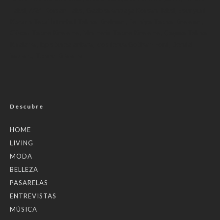
Taksi
,
7/24 Korsan Taksi
,
Gaziosmanpaşa Korsan Taksi
,
Esenyurt
Korsan Taksi
İstanbul Tekne Kiralama
,
Fethiye Tekne Kiralama
,
Göcek Tekne Kiralama
,
Marmaris Tekne Kiralama
,
Çeşme Tekne
Kiralama
,
iqos terea ankara
,
iqos terea
Gotham Font
,
Dental
implant
,
Tekne Kiralama
Descubre
HOME
LIVING
MODA
BELLEZA
PASARELAS
ENTREVISTAS
MÚSICA