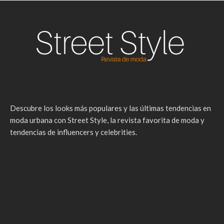
Descubre los looks más populares y las últimas tendencias en
moda urbana con Street Style, la revista favorita de moda y
tendencias de influencers y celebrities.
Korsan Taksi
,
Şehirlerarası Korsan Taksi
,
İstanbul Korsan Taksi
,
Ümraniye Korsan Taksi
,
Gebze Korsan Taksi
,
Çayırova Korsan
Taksi
,
Kurtköy Korsan Taksi
,
Pendik Korsan Taksi
,
Kadıköy Korsan
Taksi
,
Sarıyer Korsan Taksi
,
Şehirlerarası Korsan Taksi
,
İstanbul
Havalimanı Korsan Taksi
,
Sabiha Gökçen Havaalanı (SAW) Korsan