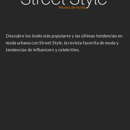
Descubre los looks más populares y las últimas tendencias en
moda urbana con Street Style, la revista favorita de moda y
tendencias de influencers y celebrities.
Korsan Taksi
,
Şehirlerarası Korsan Taksi
,
İstanbul Korsan Taksi
,
Ümraniye Korsan Taksi
,
Gebze Korsan Taksi
,
Çayırova Korsan
Taksi
,
Kurtköy Korsan Taksi
,
Pendik Korsan Taksi
,
Kadıköy Korsan
Taksi
,
Sarıyer Korsan Taksi
,
Şehirlerarası Korsan Taksi
,
İstanbul
Havalimanı Korsan Taksi
,
Sabiha Gökçen Havaalanı (SAW) Korsan
Taksi
,
7/24 Korsan Taksi
,
Gaziosmanpaşa Korsan Taksi
,
Esenyurt
Korsan Taksi
İstanbul Tekne Kiralama
,
Fethiye Tekne Kiralama
,
Göcek Tekne Kiralama
,
Marmaris Tekne Kiralama
,
Çeşme Tekne
Kiralama
,
iqos terea ankara
,
iqos terea
Gotham Font
,
Dental