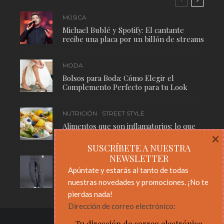
MÚSICA
Michael Bublé y Spotify: El cantante
recibe una placa por un billón de streams
MODA
Bolsos para Boda: Cómo Elegir el
Complemento Perfecto para tu Look
NUTRICIÓN
STREET STYLE
Alimentos que son inflamatorios: lo que
necesitas saber para cuidar tu cuerpo
×
SUSCRÍBETE A NUESTRA
NEWSLETTER
MODA
STREET STYLE
Apúntate y estarás al tanto de todas
Pantalones Cargo: El Básico Masculino
nuestras novedades y promociones. ¡No te
Que Nunca Pasa de Moda
pierdas nada!
Dirección de correo electrónico: