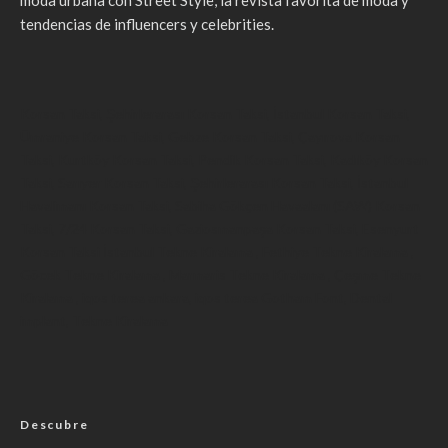
moda urbana con Street Style, la revista favorita de moda y
tendencias de influencers y celebrities.
Korsan Taksi
,
Şehirlerarası Korsan Taksi
,
İstanbul Korsan Taksi
,
Ümraniye Korsan Taksi
,
Gebze Korsan Taksi
,
Çayırova Korsan
Taksi
,
Kurtköy Korsan Taksi
,
Pendik Korsan Taksi
,
Kadıköy Korsan
Taksi
,
Sarıyer Korsan Taksi
,
Şehirlerarası Korsan Taksi
,
İstanbul
Havalimanı Korsan Taksi
,
Sabiha Gökçen Havaalanı (SAW) Korsan
Taksi
,
7/24 Korsan Taksi
,
Gaziosmanpaşa Korsan Taksi
,
Esenyurt
Korsan Taksi
İstanbul Tekne Kiralama
,
Fethiye Tekne Kiralama
,
Göcek Tekne Kiralama
,
Marmaris Tekne Kiralama
,
Çeşme Tekne
Kiralama
,
iqos terea ankara
,
iqos terea
Gotham Font
,
Dental
implant
,
Tekne Kiralama
Descubre