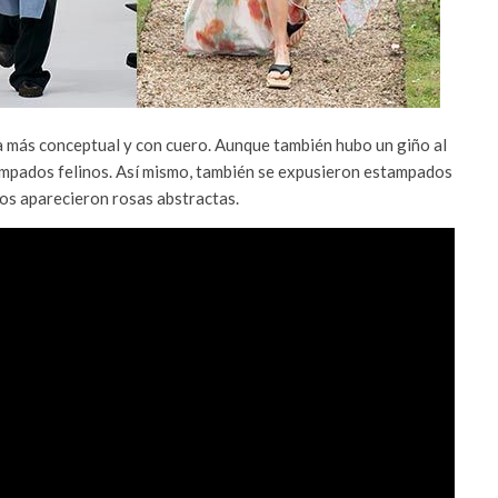
ea más conceptual y con cuero. Aunque también hubo un giño al
tampados felinos. Así mismo, también se expusieron estampados
chos aparecieron rosas abstractas.