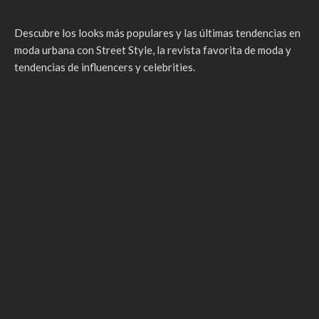
Descubre los looks más populares y las últimas tendencias en
moda urbana con Street Style, la revista favorita de moda y
tendencias de influencers y celebrities.
Korsan Taksi
,
Şehirlerarası Korsan Taksi
,
İstanbul Korsan Taksi
,
Ümraniye Korsan Taksi
,
Gebze Korsan Taksi
,
Çayırova Korsan
Taksi
,
Kurtköy Korsan Taksi
,
Pendik Korsan Taksi
,
Kadıköy Korsan
Taksi
,
Sarıyer Korsan Taksi
,
Şehirlerarası Korsan Taksi
,
İstanbul
Havalimanı Korsan Taksi
,
Sabiha Gökçen Havaalanı (SAW) Korsan
Taksi
,
7/24 Korsan Taksi
,
Gaziosmanpaşa Korsan Taksi
,
Esenyurt
Korsan Taksi
İstanbul Tekne Kiralama
,
Fethiye Tekne Kiralama
,
Göcek Tekne Kiralama
,
Marmaris Tekne Kiralama
,
Çeşme Tekne
Kiralama
,
iqos terea ankara
,
iqos terea
Gotham Font
,
Dental
implant
,
Tekne Kiralama