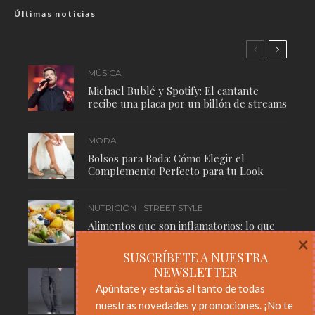
Últimas noticias
MÚSICA
Michael Bublé y Spotify: El cantante
recibe una placa por un billón de streams
MODA
Bolsos para Boda: Cómo Elegir el
Complemento Perfecto para tu Look
NUTRICIÓN
STREET STYLE
Alimentos que son inflamatorios: lo que
necesitas saber para cuidar tu cuerpo
×
SUSCRÍBETE A NUESTRA
NEWSLETTER
MODA
STREET STYLE
Apúntate y estarás al tanto de todas
Pantalones Cargo: El Básico Masculino
nuestras novedades y promociones. ¡No te
Que Nunca Pasa de Moda