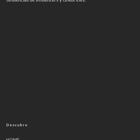
Korsan Taksi
,
Şehirlerarası Korsan Taksi
,
İstanbul Korsan Taksi
,
Ümraniye Korsan Taksi
,
Gebze Korsan Taksi
,
Çayırova Korsan
Taksi
,
Kurtköy Korsan Taksi
,
Pendik Korsan Taksi
,
Kadıköy Korsan
Taksi
,
Sarıyer Korsan Taksi
,
Şehirlerarası Korsan Taksi
,
İstanbul
Havalimanı Korsan Taksi
,
Sabiha Gökçen Havaalanı (SAW) Korsan
Taksi
,
7/24 Korsan Taksi
,
Gaziosmanpaşa Korsan Taksi
,
Esenyurt
Korsan Taksi
İstanbul Tekne Kiralama
,
Fethiye Tekne Kiralama
,
Göcek Tekne Kiralama
,
Marmaris Tekne Kiralama
,
Çeşme Tekne
Kiralama
,
iqos terea ankara
,
iqos terea
Gotham Font
,
Dental
implant
,
Tekne Kiralama
Descubre
HOME