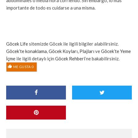
abdominales o media hora corriendo. Sin embargo, lo más
importante de todo es cuidarse a una misma.
Göcek Life
sitemizde Göcek ile ilgili bilgiler alabilirsiniz.
Göcek’te konaklama
,
Göcek Koyları, Plajları
ve
Göcek’te Yeme
İçme
ile ilgili detaylı için
Göcek Rehberi
‘ne bakabilirsiniz.
ME GUSTA
0