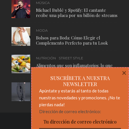
MÚSICA
Michael Bublé y Spotify: El cantante
recibe una placa por un billón de streams
MODA
Bolsos para Boda: Cómo Elegir el
Complemento Perfecto para tu Look
NUTRICIÓN
STREET STYLE
Alimentos que son inflamatorios: lo que
necesitas saber para cuidar tu cuerpo
×
SUSCRÍBETE A NUESTRA
NEWSLETTER
MODA
STREET STYLE
Apúntate y estarás al tanto de todas
Pantalones Cargo: El Básico Masculino
nuestras novedades y promociones. ¡No te
Que Nunca Pasa de Moda
pierdas nada!
Dirección de correo electrónico: