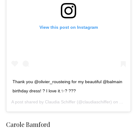
View this post on Instagram
Thank you @olivier_rousteing for my beautiful @balmain
birthday dress! ? I love it.✨? ???
A post shared by
Claudia Schiffer
(@claudiaschiffer) on
Aug 25, 
Carole Bamford