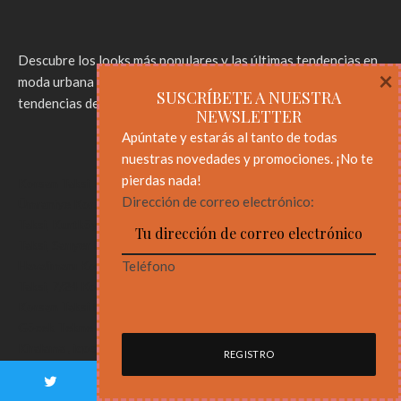
Descubre los looks más populares y las últimas tendencias en
×
moda urbana con Street Style, la revista favorita de moda y
SUSCRÍBETE A NUESTRA
tendencias de influencers y celebrities.
NEWSLETTER
Apúntate y estarás al tanto de todas
nuestras novedades y promociones. ¡No te
pierdas nada!
Korsan Taksi
,
Şehirlerarası Korsan Taksi
,
İstanbul Korsan Taksi
,
Dirección de correo electrónico:
Ümraniye Korsan Taksi
,
Gebze Korsan Taksi
,
Çayırova Korsan
Taksi
,
Kurtköy Korsan Taksi
,
Pendik Korsan Taksi
,
Kadıköy Korsan
Taksi
,
Sarıyer Korsan Taksi
,
Şehirlerarası Korsan Taksi
,
İstanbul
Havalimanı Korsan Taksi
,
Sabiha Gökçen Havaalanı (SAW) Korsan
Teléfono
Taksi
,
7/24 Korsan Taksi
,
Gaziosmanpaşa Korsan Taksi
,
Esenyurt
Korsan Taksi
İstanbul Tekne Kiralama
,
Fethiye Tekne Kiralama
,
Göcek Tekne Kiralama
,
Marmaris Tekne Kiralama
,
Çeşme Tekne
Kiralama
,
iqos terea ankara
,
iqos terea
Gotham Font
,
Dental
implant
,
Tekne Kiralama