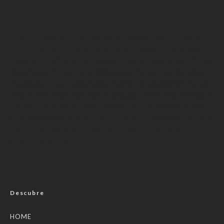
Korsan Taksi
,
Şehirlerarası Korsan Taksi
,
İstanbul Korsan Taksi
,
Ümraniye Korsan Taksi
,
Gebze Korsan Taksi
,
Çayırova Korsan
Taksi
,
Kurtköy Korsan Taksi
,
Pendik Korsan Taksi
,
Kadıköy Korsan
Taksi
,
Sarıyer Korsan Taksi
,
Şehirlerarası Korsan Taksi
,
İstanbul
Havalimanı Korsan Taksi
,
Sabiha Gökçen Havaalanı (SAW) Korsan
Taksi
,
7/24 Korsan Taksi
,
Gaziosmanpaşa Korsan Taksi
,
Esenyurt
Korsan Taksi
İstanbul Tekne Kiralama
,
Fethiye Tekne Kiralama
,
Göcek Tekne Kiralama
,
Marmaris Tekne Kiralama
,
Çeşme Tekne
Kiralama
,
iqos terea ankara
,
iqos terea
Gotham Font
,
Dental
implant
,
Tekne Kiralama
Descubre
HOME