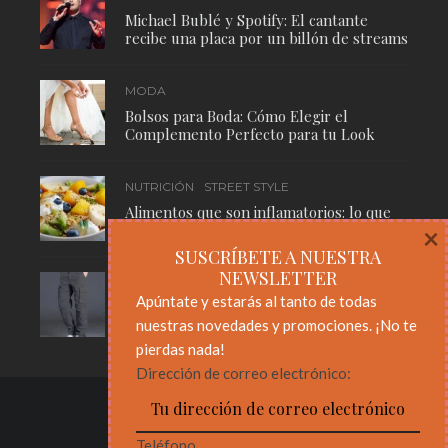
Michael Bublé y Spotify: El cantante
recibe una placa por un billón de streams
MODA
Bolsos para Boda: Cómo Elegir el
Complemento Perfecto para tu Look
NUTRICIÓN
STREET STYLE
Alimentos que son inflamatorios: lo que
necesitas saber para cuidar tu cuerpo
×
SUSCRÍBETE A NUESTRA
NEWSLETTER
MODA
STREET STYLE
Apúntate y estarás al tanto de todas
Pantalones Cargo: El Básico Masculino
nuestras novedades y promociones. ¡No te
Que Nunca Pasa de Moda
pierdas nada!
Dirección de correo electrónico:
Teléfono