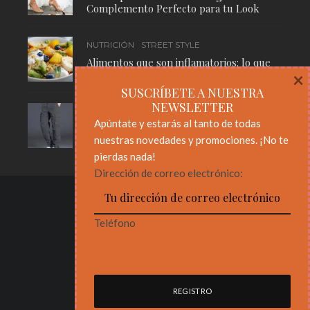
Complemento Perfecto para tu Look
NUTRICIÓN
STREET STYLE
Alimentos que son inflamatorios: lo que
necesitas saber para cuidar tu cuerpo
×
SUSCRÍBETE A NUESTRA
NEWSLETTER
MODA
STREET STYLE
Apúntate y estarás al tanto de todas
Pantalones Cargo: El Básico Masculino
nuestras novedades y promociones. ¡No te
Que Nunca Pasa de Moda
pierdas nada!
Dirección de correo electrónico:
Teléfono
Diseño y desarollo web
Ángulo Tres