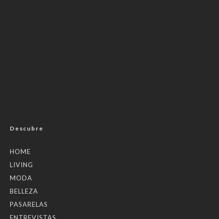
Taksi
,
Sarıyer Korsan Taksi
,
Şehirlerarası Korsan Taksi
,
İstanbul
Havalimanı Korsan Taksi
,
Sabiha Gökçen Havaalanı (SAW) Korsan
Taksi
,
7/24 Korsan Taksi
,
Gaziosmanpaşa Korsan Taksi
,
Esenyurt
Korsan Taksi
İstanbul Tekne Kiralama
,
Fethiye Tekne Kiralama
,
Göcek Tekne Kiralama
,
Marmaris Tekne Kiralama
,
Çeşme Tekne
Kiralama
,
iqos terea ankara
,
iqos terea
Gotham Font
,
Dental
implant
,
Tekne Kiralama
Descubre
HOME
LIVING
MODA
BELLEZA
PASARELAS
ENTREVISTAS