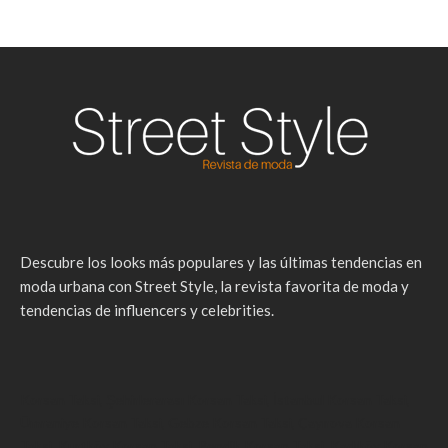
Descubre los looks más populares y las últimas tendencias en
moda urbana con Street Style, la revista favorita de moda y
tendencias de influencers y celebrities.
Korsan Taksi
,
Şehirlerarası Korsan Taksi
,
İstanbul Korsan Taksi
,
Ümraniye Korsan Taksi
,
Gebze Korsan Taksi
,
Çayırova Korsan
Taksi
,
Kurtköy Korsan Taksi
,
Pendik Korsan Taksi
,
Kadıköy Korsan