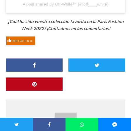
A post shared by Off-White™ (@off____white)
¿Cuál ha sido vuestra colección favorita en la Paris Fashion
Week 2022? ¡Contadnos en los comentarios!
ME GUSTA
0