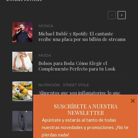
MÚSICA
Michael Bublé y Spotify: El cantante
recibe una placa por un billón de streams
MODA
Bolsos para Boda: Cómo Elegir el
Complemento Perfecto para tu Look
NUTRICIÓN
STREET STYLE
Alimentos que son inflamatorios: lo que
necesitas saber para cuidar tu cuerpo
×
SUSCRÍBETE A NUESTRA
NEWSLETTER
MODA
STREET STYLE
Apúntate y estarás al tanto de todas
Pantalones Cargo: El Básico Masculino
nuestras novedades y promociones. ¡No te
Que Nunca Pasa de Moda
pierdas nada!