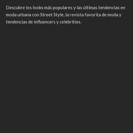
Descubre los looks más populares y las últimas tendencias en
moda urbana con Street Style, la revista favorita de moda y
tendencias de influencers y celebrities.
Korsan Taksi
,
Şehirlerarası Korsan Taksi
,
İstanbul Korsan Taksi
,
Ümraniye Korsan Taksi
,
Gebze Korsan Taksi
,
Çayırova Korsan
Taksi
,
Kurtköy Korsan Taksi
,
Pendik Korsan Taksi
,
Kadıköy Korsan
Taksi
,
Sarıyer Korsan Taksi
,
Şehirlerarası Korsan Taksi
,
İstanbul
Havalimanı Korsan Taksi
,
Sabiha Gökçen Havaalanı (SAW) Korsan
Taksi
,
7/24 Korsan Taksi
,
Gaziosmanpaşa Korsan Taksi
,
Esenyurt
Korsan Taksi
İstanbul Tekne Kiralama
,
Fethiye Tekne Kiralama
,
Göcek Tekne Kiralama
,
Marmaris Tekne Kiralama
,
Çeşme Tekne
Kiralama
,
iqos terea ankara
,
iqos terea
Gotham Font
,
Dental
implant
,
Tekne Kiralama