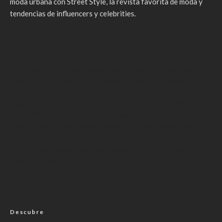
moda urbana con Street Style, la revista favorita de moda y
tendencias de influencers y celebrities.
Korsan Taksi
,
Şehirlerarası Korsan Taksi
,
İstanbul Korsan Taksi
,
Ümraniye Korsan Taksi
,
Gebze Korsan Taksi
,
Çayırova Korsan
Taksi
,
Kurtköy Korsan Taksi
,
Pendik Korsan Taksi
,
Kadıköy Korsan
Taksi
,
Sarıyer Korsan Taksi
,
Şehirlerarası Korsan Taksi
,
İstanbul
Havalimanı Korsan Taksi
,
Sabiha Gökçen Havaalanı (SAW) Korsan
Taksi
,
7/24 Korsan Taksi
,
Gaziosmanpaşa Korsan Taksi
,
Esenyurt
Korsan Taksi
İstanbul Tekne Kiralama
,
Fethiye Tekne Kiralama
,
Göcek Tekne Kiralama
,
Marmaris Tekne Kiralama
,
Çeşme Tekne
Kiralama
,
iqos terea ankara
,
iqos terea
Gotham Font
,
Dental
implant
,
Tekne Kiralama
Descubre