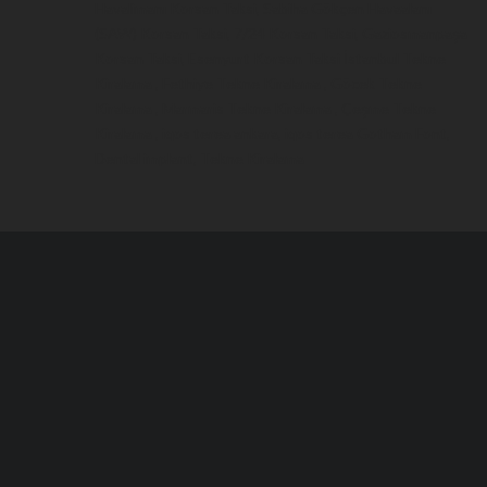
Havalimanı Korsan Taksi
,
Sabiha Gökçen Havaalanı
(SAW) Korsan Taksi
,
7/24 Korsan Taksi
,
Gaziosmanpaşa
Korsan Taksi
,
Esenyurt Korsan Taksi
İstanbul Tekne
Kiralama
,
Fethiye Tekne Kiralama
,
Göcek Tekne
Kiralama
,
Marmaris Tekne Kiralama
,
Çeşme Tekne
Kiralama
,
iqos terea ankara
,
iqos terea
Gotham Font
,
Dental implant
,
Tekne Kiralama