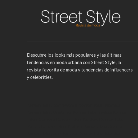
Descubre los looks más populares y las últimas
tendencias en moda urbana con Street Style, la
revista favorita de moda y tendencias de influencers
y celebrities.
Korsan Taksi
,
Şehirlerarası Korsan Taksi
,
İstanbul
Korsan Taksi
,
Ümraniye Korsan Taksi
,
Gebze Korsan
Taksi
,
Çayırova Korsan Taksi
,
Kurtköy Korsan Taksi
,
Pendik Korsan Taksi
,
Kadıköy Korsan Taksi
,
Sarıyer
Korsan Taksi
,
Şehirlerarası Korsan Taksi
,
İstanbul